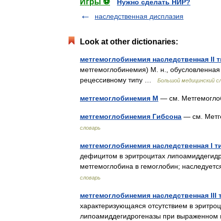
Игры ⚽
Нужно сделать НИР?
наследственная дисплазия
Look at other dictionaries:
метгемоглобинемия наследственная II т
метгемоглобинемия) М. н., обусловленная
рецессивному типу …
Большой медицинский с
метгемоглобинемия М
— см. Метгемогло
метгемоглобинемия Гибсона
— см. Метг
словарь
метгемоглобинемия наследственная I т
дефицитом в эритроцитах липоамиддегидр
метгемоглобина в гемоглобин; наследует
словарь
метгемоглобинемия наследственная III 
характеризующаяся отсутствием в эритроц
липоамиддегидрогеназы при выраженном 