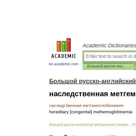
Academic Dictionarie
en-academic.com
Большой русско-английский медицинский словарь
Большой русско-английский
наследственная метге
наследственная
метгемоглобинемия
hereditary
[
congenital
]
methemoglobinemia
Большой
русско
-
английский
медицинский
словарь
. -
М