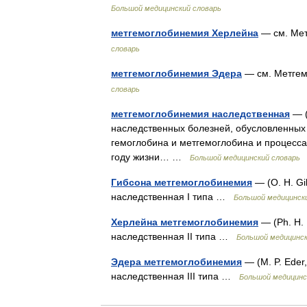
Большой медицинский словарь
метгемоглобинемия Херлейна
— см. Мет
словарь
метгемоглобинемия Эдера
— см. Метгем
словарь
метгемоглобинемия наследственная
— (
наследственных болезней, обусловленны
гемоглобина и метгемоглобина и процесс
году жизни… …
Большой медицинский словарь
Гибсона метгемоглобинемия
— (О. H. Gi
наследственная I типа …
Большой медицинск
Херлейна метгемоглобинемия
— (Ph. Н. 
наследственная II типа …
Большой медицинск
Эдера метгемоглобинемия
— (М. P. Eder
наследственная III типа …
Большой медицинс