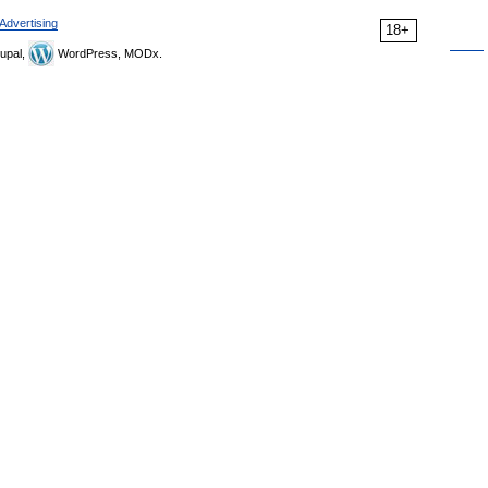
Advertising
18+
upal,
WordPress, MODx.