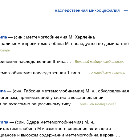
наследственная микроцефалия
ипа
— (син.: метгемоглобинемия М, Херлейна
 наличием в крови гемоглобина М: наследуется по доминантно
ловарь
бинемия наследственная II типа …
Большой медицинский словарь
емоглобинемия наследственная 1 типа …
Большой медицинский
ипа
— (син. Гибсона метгемоглобинемия) М. н., обусловленная
огеназы, принимающей участие в восстановлении
ся по аутосомно рецессивному типу …
Большой медицинский
типа
— (син. Эдера метгемоглобинемия) М. н.,
итах гемоглобина М и заметного снижения активности
цианозе и высоком содержании метгемоглобина в крови …