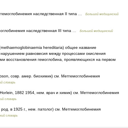
гемоглобинемия наследственная II типа …
Большой медицинский
оглобинемия наследственная III типа …
Большой медицинский
methaemoglobinaemia hereditaria) общее название
х нарушением равновесия между процессами окисления
ами восстановления гемоглобина, проявляющихся на первом
bson, совр. амер. биохимик) см. Метгемоглобинемия
ий словарь
Horlein, 1882 1954, нем. врач и химик) см. Метгемоглобинемия
ий словарь
, род. в 1925 г., нем. патолог) см. Метгемоглобинемия
кий словарь