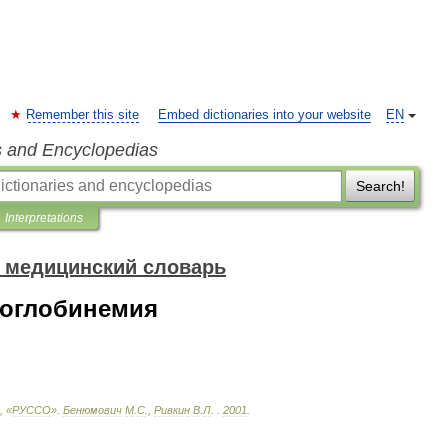
Remember this site
Embed dictionaries into your website
EN
s and Encyclopedias
Search!
Interpretations
 медицинский словарь
моглобинемия
., «
РУССО
»
.
Бенюмович
М
.
С
.,
Ривкин
В
.
Л
.
.
2001
.